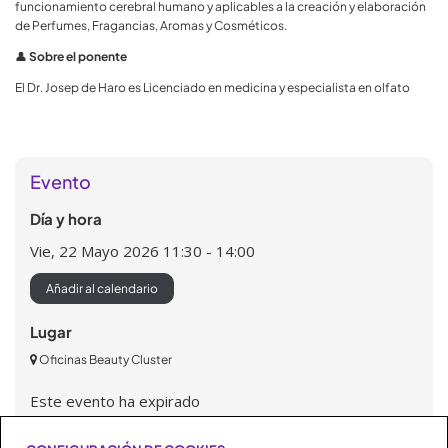
funcionamiento cerebral humano y aplicables a la creación y elaboración
Derechos
: Acceder, rectificar y suprimir los datos, así
de Perfumes, Fragancias, Aromas y Cosméticos.
como otros derechos, como se explica en la
👤
Sobre el ponente
información adicional.
El Dr. Josep de Haro es Licenciado en medicina y especialista en olfato
Información adicional
: Puede consultar la información
adicional y detallada sobre Protección de Datos en éste
link:
https://beautycluster.es/politica-de-privacidad/
Evento
Día y hora
Vie, 22 Mayo 2026
11:30 - 14:00
Añadir al calendario
Lugar
Oficinas Beauty Cluster
Este evento ha expirado