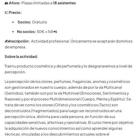
👥
Aforo:
Plazas limitadas a
18 asistentes
personales de acuerdo con la
política de privacidad.
💶
Precio:
Socios:
Gratuito
No socios:
50€ + IVA📲
Cancelar
Registrarse
✍️Inscripción:
Actividad profesional. Únicamente se aceptarán dominios
de empresa.
Información básica sobre protección de
datos
Sobre la actividad:
En cumplimiento de lo establecido en el Reglamento
Trae tu producto cosmético y de perfumería y lo desgranaremos a nivel de
General de Protección de Datos de la Unión Europea, les
percepción.
facilitamos la siguiente información básica sobre
protección de datos:
La percepción de los olores, perfumes, fragancias, aromas y cosméticos
son gestionados en nuestro cuerpo, además de por la vía Multicanal
Responsable
: Asociación Beauty Cluster
(Sentidos), también son por la vía Multinivel (Emociones, Sentimientos y
Finalidad
: Prestación y/o comercialización de los
Razones) y por el proceso Multidimensional (Cuerpo, Mente y Espíritu). Se
productos y/o servicios ofertados por nuestra firma.
trata de ver como los olores (Olfato) y los cosméticos (Tacto) son
deconstruidos (fragmentados) para luego ser reconstruidos en una
Legitimación
: Ejecución de un contrato o en su caso, el
percepción única, distinta para cada persona, en función de sus
consentimiento del interesado
capacidades sensitivas, afectivas y razonativas. El curso tiene por objetivo
la adquisición de nuevos conocimientos así como aprender algunas
Destinatarios
: No se cederán datos a terceros salvo
técnicas, vinculadas a los descubrimientos actuales sobre el
obligación legal.