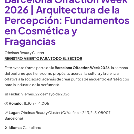
2026 | Arquitectura de la
Email
Percepción: Fundamentos
en Cosmética y
Fragancias
Áreas de interés | Areas of interest
Oficinas Beauty Cluster
REGISTRO ABIERTO PARA TODO EL SECTOR
Este evento forma parte de la
Barcelona Olfaction Week 2026
, la semana
del perfume que tiene como propósito acercar la cultura y la ciencia
olfativa a la sociedad, además de crear puntos de encuentro estratégicos
Cargo | Position
para la industria de la perfumería.
📅
Fecha:
Viernes, 22 de mayo de 2026
🕒
Horario:
11:30h – 14:00h
Empresa | Company
📍
Lugar:
Oficinas Beauty Cluster (C/ València 243, 2-3, 08007
Barcelona)
🎤
Idioma:
Castellano
He leído y acepto el tratamiento de mis datos